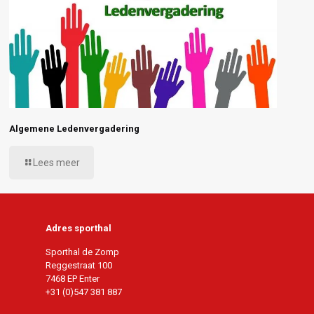
Algemene Ledenvergadering
Lees meer
Adres sporthal
Sporthal de Zomp
Reggestraat 100
7468 EP Enter
+31 (0)547 381 887