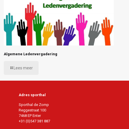
Algemene Ledenvergadering
Lees meer
Adres sporthal
Sporthal de Zomp
Reggestraat 100
7468 EP Enter
+31 (0)547 381 887