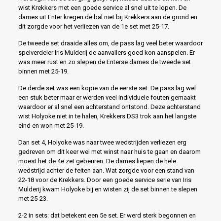
wist Krekkers met een goede service al snel uit te lopen. De
dames uit Enter kregen de bal niet bij Krekkers aan de grond en
dit zorgde voor het verliezen van de 1e set met 25-17.
De tweede set draaide alles om, de pass lag veel beter waardoor
spelverdeler Iris Mulderij de aanvallers goed kon aanspelen. Er
was meer rust en zo slepen de Enterse dames de tweede set
binnen met 25-19.
De derde set was een kopie van de eerste set. De pass lag wel
een stuk beter maar er werden veel individuele fouten gemaakt
waardoor er al snel een achterstand ontstond. Deze achterstand
wist Holyoke niet in te halen, Krekkers DS3 trok aan het langste
eind en won met 25-19.
Dan set 4, Holyoke was naar twee wedstrijden verliezen erg
gedreven om dit keer wel met winst naar huis te gaan en daarom
moest het de 4e zet gebeuren. De dames liepen de hele
wedstrijd achter de feiten aan. Wat zorgde voor een stand van
22-18 voor de Krekkers. Door een goede service serie van Iris
Mulderij kwam Holyoke bij en wisten zij de set binnen te slepen
met 25-23.
2-2 in sets: dat betekent een 5e set. Er werd sterk begonnen en