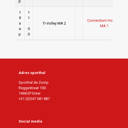
p
1
1
9
1
Connectium Holyoke
s
:
Ti-Volley MA 2
-
MA 1
e
0
p
0
Adres sporthal
Sporthal de Zomp
Reggestraat 100
7468 EP Enter
+31 (0)547 381 887
Social media