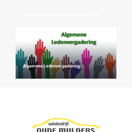
Voorlopige teamindeling seizoen 26/27
Algemene Ledenvergadering