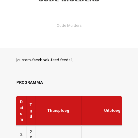
Oude Mulders
[custom-facebook-feed feed=1]
PROGRAMMA
D
T
at
ij
Thuisploeg
Uitploeg
u
d
m
2
2
0