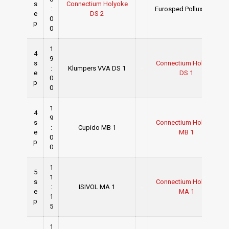
s
Connectium Holyoke
:
-
Eurosped Pollux DS 1
e
DS 2
0
p
0
1
4
9
s
Connectium Holyoke
:
Klumpers VVA DS 1
-
e
DS 1
0
p
0
1
4
9
s
Connectium Holyoke
:
Cupido MB 1
-
e
MB 1
0
p
0
1
5
1
s
Connectium Holyoke
:
ISIVOL MA 1
-
e
MA 1
1
p
5
1